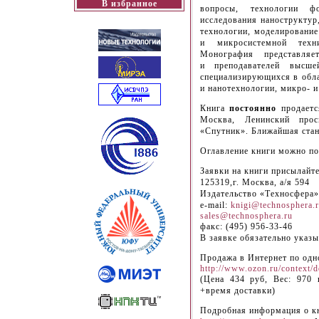
В избранное
вопросы, технологии фо
исследования наноструктур
технологии, моделирование
и микросистемной техн
Монография представляе
и преподавателей высше
специализирующихся в обла
и нанотехнологии, микро- и
Книга
постоянно
продаетс
Москва, Ленинский прос
«Спутник». Ближайшая стан
Оглавление книги можно п
Заявки на книги присылайте
125319,г. Москва, а/я 594
Издательство «Техносфера»
e-mail:
knigi@technosphera.
sales@technosphera.ru
факс: (495) 956-33-46
В заявке обязательно указы
Продажа в Интернет по одн
http://www.ozon.ru/context/d
(Цена 434 руб, Вес: 970 
+время доставки)
Подробная информация о кн