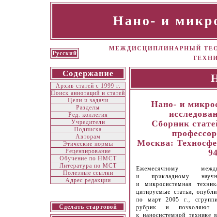
Нано- и микр
МЕЖДИСЦИПЛИНАРНЫЙ ТЕО
Русский
ТЕХН
Содержание
Архив статей с 1999 г.
Поиск аннотаций и статей
Цели и задачи
Нано- и микро
Разделы
исследован
Ред. коллегия
Учредители
Сборник статей
Подписка
профессор
Авторам
Москва: Техносфер
Этические нормы
Рецензирование
9
Обучение по НМСТ
Литература по МСТ
Ежемесячному междис
Полезные ссылки
и прикладному научн
Адрес редакции
и микросистемная техник
цитируемые статьи, опубл
по март 2005 г., сгрупп
Сделать стартовой
рубрик и позволяют 
к наносистемной технике 